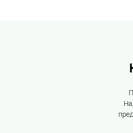
П
На
пре