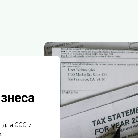
изнеса
 для ООО и
я