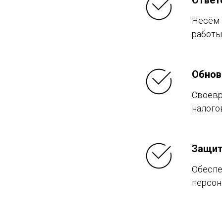
Ответ
Несём 
работы
Обнов
Своевр
налого
Защит
Обеспе
персон