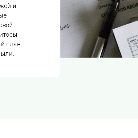
жей и
ые
овой
диторы
ый план
были.