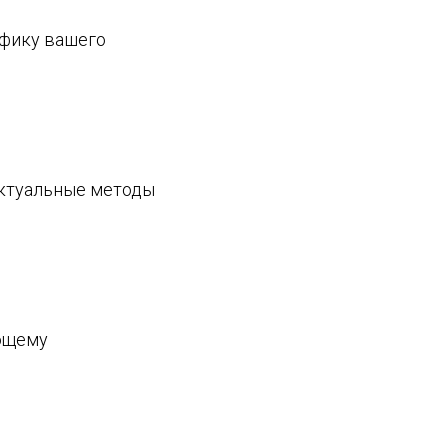
ифику вашего
актуальные методы
ющему