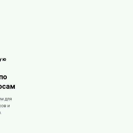
ую
по
осам
ам для
ков и
.