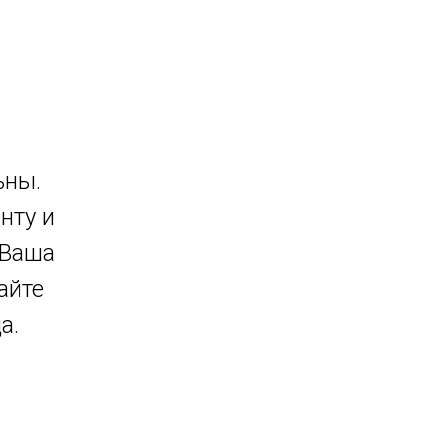
ьны.
нту и
 Ваша
айте
а.