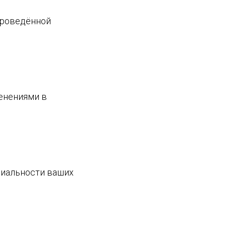
проведённой
енениями в
циальности ваших