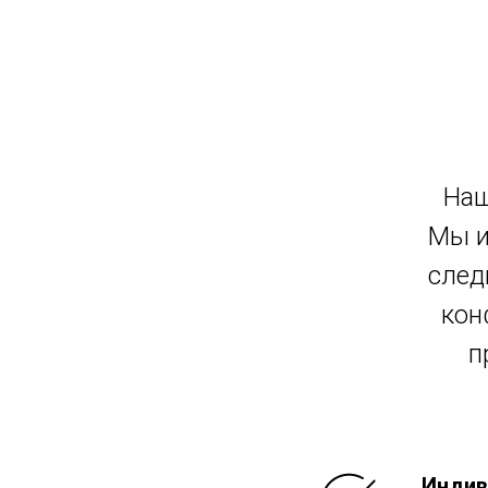
Наш
Мы и
след
кон
п
Индив