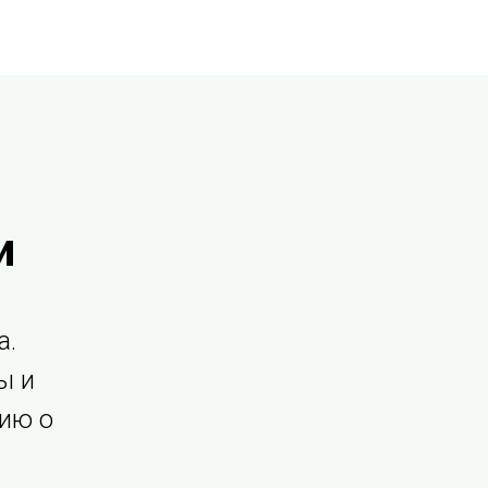
и
а.
ы и
ию о