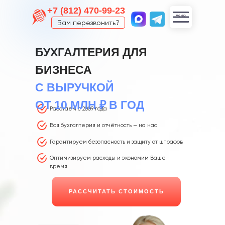
+7 (812) 470-99-23
меню
Вам перезвонить?
Вам перезвонить?
БУХГАЛТЕРИЯ ДЛЯ
БИЗНЕСА
С ВЫРУЧКОЙ
ОТ 10 МЛН ₽ В ГОД
Работаем с 2009 года
Вся бухгалтерия и отчётность — на нас
Гарантируем безопасность и защиту от штрафов
Оптимизируем расходы и экономим Ваше
время
РАССЧИТАТЬ СТОИМОСТЬ