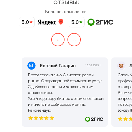
отзывы!
Больше отзывов на:
5.0
5.0
←
→
Евгений Гагарин
Л
13.02.2025 г.
Профессионально. С высокой долей
Спасибо
рынка. С оправданной стоимостью услуг.
профес
С добросовестным и человеческим
с котор
отношением.
В том 
Уже 4 года веду бизнес с этим агентством
вопрос
и ничего не собираюсь менять.
по гос
Рекомендую.
заказу!!!